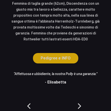
Femmina di taglia grande (62cm), Discendenza con un
giusto mix tra lavoro e bellezza, carattere molto
propositivo con tempra molto alta, nella sua linea di
sangue ottima è l'abbinata Herrenholz-Turnleberg, già
provata moltissime volte dai Tedeschi e sinonimo di
garanzia. Femmina che proviene da generazioni di
Rottweiler tutti lastrati esenti HDA-ED0
Pedigree e INFO
ri al
Affettuosa e ubbidiente, la nostra Polly è una garanzia.
Femmina dal notevole equilibrio, rusticità molto alta e colori al
Fem
TOP.
- Elisabetta
- Daniele