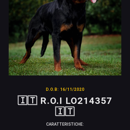
D.O.B: 16/11/2020
🇮🇹 R.O.I LO214357
🇮🇹
CARATTERISTICHE: