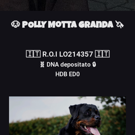
🐶 POLLY Motta Granda 🦄
🇮🇹 R.O.I LO214357 🇮🇹
🧬 DNA depositato 🔒
HDB ED0